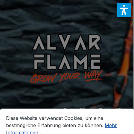
Zum Hauptinhalt springen
Du hast 0 Produkte 
Ware
Cookie-Voreinstellungen
Diese Website verwendet Cookies, um eine bestmögliche E
Diese Website verwendet Cookies, um eine
bestmögliche Erfahrung bieten zu können.
Mehr
Informationen ...