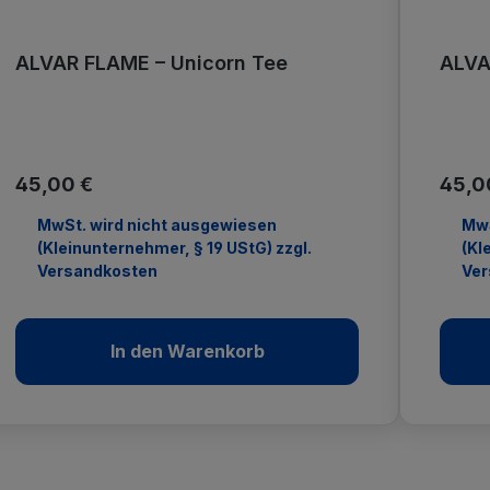
ALVAR FLAME – Unicorn Tee
ALVA
Regulärer Preis:
Regul
45,00 €
45,0
MwSt. wird nicht ausgewiesen
MwS
(Kleinunternehmer, § 19 UStG) zzgl.
(Kl
Versandkosten
Ver
In den Warenkorb