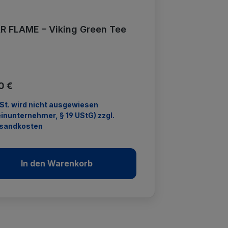
R FLAME – Viking Green Tee
ärer Preis:
0 €
t. wird nicht ausgewiesen
einunternehmer, § 19 UStG) zzgl.
sandkosten
In den Warenkorb