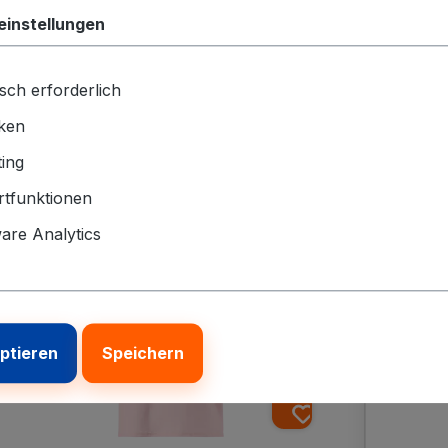
(Kleinunternehmer, § 19 UStG) zzgl.
(Kl
einstellungen
Versandkosten
Ver
sch erforderlich
In den Warenkorb
iken
ing
tfunktionen
re Analytics
eptieren
Speichern