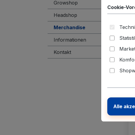
Growshop
Cookie-Vor
Headshop
Techni
Merchandise
Statist
Informationen
Market
Kontakt
Komfor
Shopwa
Alle akz