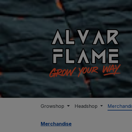
m Hauptinhalt springen
Zur Suche springen
Zur Hauptnavigation springen
Growshop
Headshop
Merchandi
Merchandise