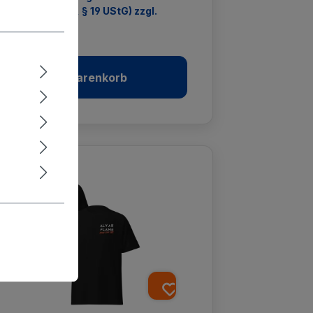
einunternehmer, § 19 UStG) zzgl.
sandkosten
In den Warenkorb