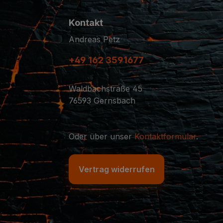
Kontakt
Andreas Petz
+49 162 3591677
Waldbachstraße 45
76593 Gernsbach
Oder über unser
Kontaktformular
.
Vertrag widerrufen