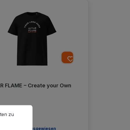
R FLAME – Create your Own
en zu können.
Mehr Informationen ...
ten zu
ärer Preis:
0 €
t. wird nicht ausgewiesen